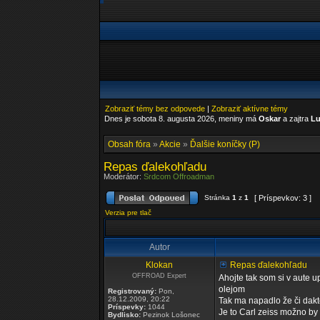
Zobraziť témy bez odpovede
|
Zobraziť aktívne témy
Dnes je sobota 8. augusta 2026, meniny má
Oskar
a zajtra
Lu
Obsah fóra
»
Akcie
»
Ďalšie koníčky (P)
Repas ďalekohľadu
Moderátor:
Srdcom Offroadman
Stránka
1
z
1
[ Príspevkov: 3 ]
Verzia pre tlač
Autor
Klokan
Repas ďalekohľadu
OFFROAD Expert
Ahojte tak som si v aute 
olejom
Registrovaný:
Pon,
28.12.2009, 20:22
Tak ma napadlo že či dak
Príspevky:
1044
Je to Carl zeiss možno by 
Bydlisko:
Pezinok Lošonec