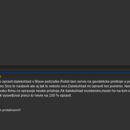
u
 opravit dalekohlad v Blave-petrzalke.Robili tam servis na geodeticke pristroje a p
o.Sice to nastavili ale aj tak to nebolo ono.Dalekohlad mi opravili len pomimo .Nem
ku firmu co opravuje neake pristroje.Ak dalekohlad rozoberies,musis ho na tom stro
k vysvetloval preco to nevie na 100 % opravit.
 pretiahnem!!!