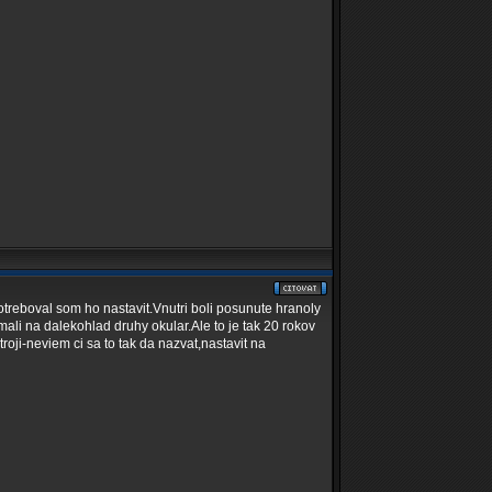
otreboval som ho nastavit.Vnutri boli posunute hranoly
ali na dalekohlad druhy okular.Ale to je tak 20 rokov
ji-neviem ci sa to tak da nazvat,nastavit na