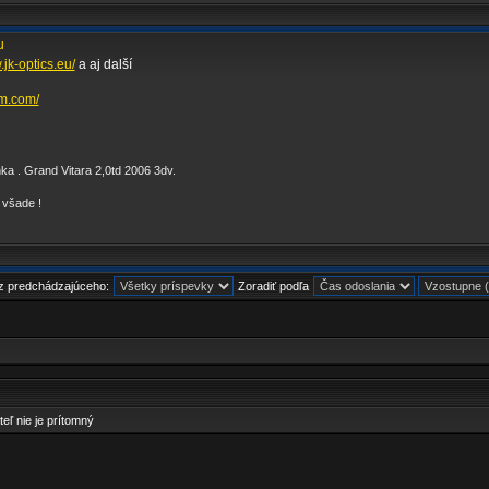
u
.jk-optics.eu/
a aj další
zm.com/
nka . Grand Vitara 2,0td 2006 3dv.
 všade !
 z predchádzajúceho:
Zoradiť podľa
teľ nie je prítomný