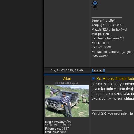
_________________
Jeep zj 4.0 1994
Jeep xj 4.0 H.O.1996
Mazda 323 bf turbo 4wd
Multipla CNG
Ex. Jeep cherokee 2.1
Ex.LKT 81 T
Ex.UKT 6340
Ex .suzuki samurai 1,3 sj510
0904976223
Pia, 14.02.2020, 22:09
Milan
Re: Repas ďalekohľad
OFFROAD Expert
Ja som si dal kedysi davno
a vsetko bolo videne dvojm
dozadu.Tak mozno taku nea
okularoch.Mi to tam chlapi
_________________
Patrol GR, kde neprejdem tam
Registrovaný:
Štv,
12.10.2006, 20:37
Príspevky:
3327
Bydlisko:
Nitra